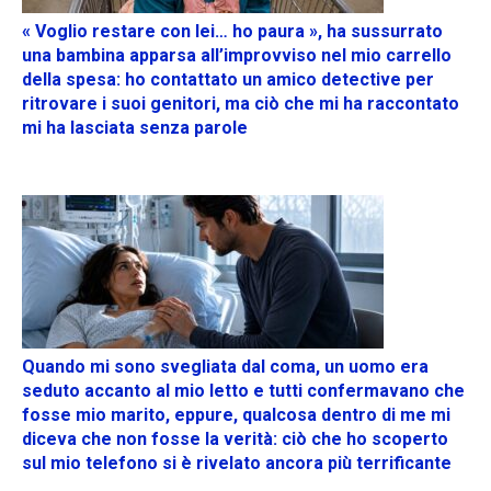
« Voglio restare con lei… ho paura », ha sussurrato
una bambina apparsa all’improvviso nel mio carrello
della spesa: ho contattato un amico detective per
ritrovare i suoi genitori, ma ciò che mi ha raccontato
mi ha lasciata senza parole
Quando mi sono svegliata dal coma, un uomo era
seduto accanto al mio letto e tutti confermavano che
fosse mio marito, eppure, qualcosa dentro di me mi
diceva che non fosse la verità: ciò che ho scoperto
sul mio telefono si è rivelato ancora più terrificante