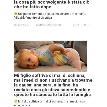
la cosa più sconvolgente è stata ciò
che ho fatto dopo
Un giorno, tornando a casa, ho sorpreso mio marito
“disabile” mentre si divertiva
05.08.2026
Notizie interessanti
0
11
Mi figlio soffriva di mal di schiena,
ma i medici non riuscivano a trovarne
la causa: una sera, alla fine, ha
rivelato cosa gli stava succedendo e
questo ha scioccato tutta la famiglia
Mi figlio soffriva di mal di schiena, ma i medici non
riuscivano a