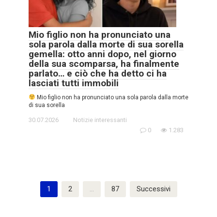
Mio figlio non ha pronunciato una
sola parola dalla morte di sua sorella
gemella: otto anni dopo, nel giorno
della sua scomparsa, ha finalmente
parlato… e ciò che ha detto ci ha
lasciati tutti immobili
Mio figlio non ha pronunciato una sola parola dalla morte
di sua sorella
30.07.2026
Notizie interessanti
0
1.283
Paginazione
1
2
…
87
Successivi
degli
articoli