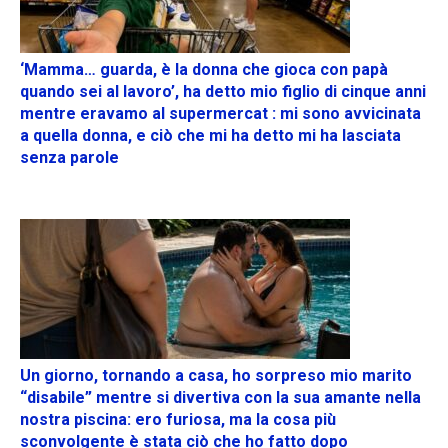
‘Mamma… guarda, è la donna che gioca con papà
quando sei al lavoro’, ha detto mio figlio di cinque anni
mentre eravamo al supermercat : mi sono avvicinata
a quella donna, e ciò che mi ha detto mi ha lasciata
senza parole
Un giorno, tornando a casa, ho sorpreso mio marito
“disabile” mentre si divertiva con la sua amante nella
nostra piscina: ero furiosa, ma la cosa più
sconvolgente è stata ciò che ho fatto dopo