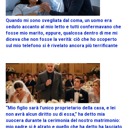
Quando mi sono svegliata dal coma, un uomo era
seduto accanto al mio letto e tutti confermavano che
fosse mio marito, eppure, qualcosa dentro di me mi
diceva che non fosse la verità: ciò che ho scoperto
sul mio telefono si è rivelato ancora più terrificante
“Mio figlio sarà l’unico proprietario della casa, e lei
non avrà alcun diritto su di essa,” ha detto mia
suocera durante la cerimonia del nostro matrimonio:
mio padre si è alzato e quello che ha detto ha lasciato