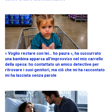
« Voglio restare con lei… ho paura », ha sussurrato
una bambina apparsa all’improvviso nel mio carrello
della spesa: ho contattato un amico detective per
ritrovare i suoi genitori, ma ciò che mi ha raccontato
mi ha lasciata senza parole