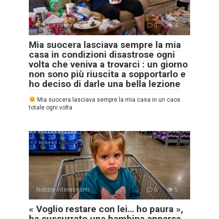
Notizie interessanti
0
4
Mia suocera lasciava sempre la mia
casa in condizioni disastrose ogni
volta che veniva a trovarci : un giorno
non sono più riuscita a sopportarlo e
ho deciso di darle una bella lezione
Mia suocera lasciava sempre la mia casa in un caos
totale ogni volta
Notizie interessanti
0
5
« Voglio restare con lei… ho paura »,
ha sussurrato una bambina apparsa