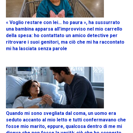
« Voglio restare con lei… ho paura », ha sussurrato
una bambina apparsa all’improvviso nel mio carrello
della spesa: ho contattato un amico detective per
ritrovare i suoi genitori, ma ciò che mi ha raccontato
mi ha lasciata senza parole
Quando mi sono svegliata dal coma, un uomo era
seduto accanto al mio letto e tutti confermavano che
fosse mio marito, eppure, qualcosa dentro di me mi
diceva che non fosse la verità: ciò che ho scoperto