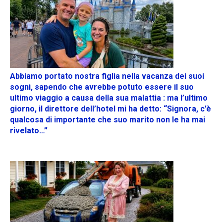
Abbiamo portato nostra figlia nella vacanza dei suoi
sogni, sapendo che avrebbe potuto essere il suo
ultimo viaggio a causa della sua malattia : ma l’ultimo
giorno, il direttore dell’hotel mi ha detto: “Signora, c’è
qualcosa di importante che suo marito non le ha mai
rivelato…”