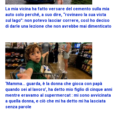
La mia vicina ha fatto versare del cemento sulla mia
auto solo perché, a suo dire, “rovinavo la sua vista
sul lago”: non potevo lasciar correre, così ho deciso
di darle una lezione che non avrebbe mai dimenticato
‘Mamma… guarda, è la donna che gioca con papà
quando sei al lavoro’, ha detto mio figlio di cinque anni
mentre eravamo al supermercat : mi sono avvicinata
a quella donna, e ciò che mi ha detto mi ha lasciata
senza parole