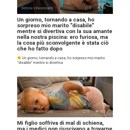
Notizie interessanti
0
14
Un giorno, tornando a casa, ho
sorpreso mio marito “disabile”
mentre si divertiva con la sua amante
nella nostra piscina: ero furiosa, ma
la cosa più sconvolgente è stata ciò
che ho fatto dopo
Un giorno, tornando a casa, ho sorpreso mio marito
“disabile” mentre si divertiva
Notizie interessanti
0
303
Mi figlio soffriva di mal di schiena,
ma i medici non riuscivano a trovarne