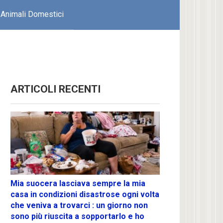
Animali Domestici
ARTICOLI RECENTI
Mia suocera lasciava sempre la mia
casa in condizioni disastrose ogni volta
che veniva a trovarci : un giorno non
sono più riuscita a sopportarlo e ho