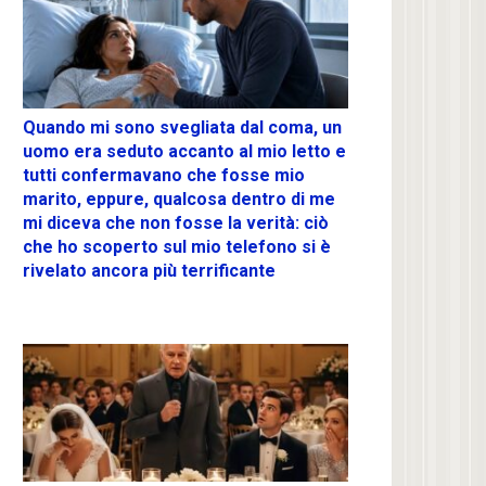
Quando mi sono svegliata dal coma, un
uomo era seduto accanto al mio letto e
tutti confermavano che fosse mio
marito, eppure, qualcosa dentro di me
mi diceva che non fosse la verità: ciò
che ho scoperto sul mio telefono si è
rivelato ancora più terrificante