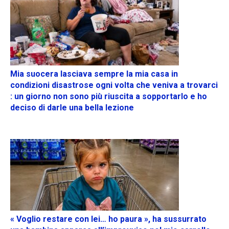
Mia suocera lasciava sempre la mia casa in
condizioni disastrose ogni volta che veniva a trovarci
: un giorno non sono più riuscita a sopportarlo e ho
deciso di darle una bella lezione
« Voglio restare con lei… ho paura », ha sussurrato