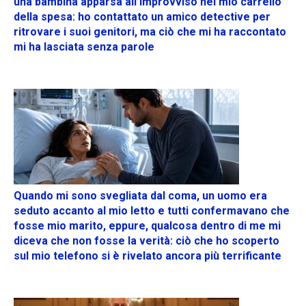
una bambina apparsa all’improvviso nel mio carrello
della spesa: ho contattato un amico detective per
ritrovare i suoi genitori, ma ciò che mi ha raccontato
mi ha lasciata senza parole
Quando mi sono svegliata dal coma, un uomo era
seduto accanto al mio letto e tutti confermavano che
fosse mio marito, eppure, qualcosa dentro di me mi
diceva che non fosse la verità: ciò che ho scoperto
sul mio telefono si è rivelato ancora più terrificante