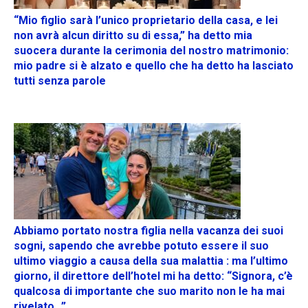
“Mio figlio sarà l’unico proprietario della casa, e lei
non avrà alcun diritto su di essa,” ha detto mia
suocera durante la cerimonia del nostro matrimonio:
mio padre si è alzato e quello che ha detto ha lasciato
tutti senza parole
Abbiamo portato nostra figlia nella vacanza dei suoi
sogni, sapendo che avrebbe potuto essere il suo
ultimo viaggio a causa della sua malattia : ma l’ultimo
giorno, il direttore dell’hotel mi ha detto: “Signora, c’è
qualcosa di importante che suo marito non le ha mai
rivelato…”