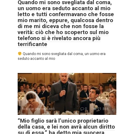
Quando mi sono svegliata dal coma,
un uomo era seduto accanto al mio
letto e tutti confermavano che fosse
mio marito, eppure, qualcosa dentro
di me mi diceva che non fosse la
verità: ciò che ho scoperto sul mio
telefono si è rivelato ancora più
terrificante
Quando mi sono svegliata dal coma, un uomo era
seduto accanto al mio
Notizie interessanti
0
21.866
“Mio figlio sarà l’unico proprietario
della casa, e lei non avrà alcun diritto
su di essa,” ha detto mia suocera