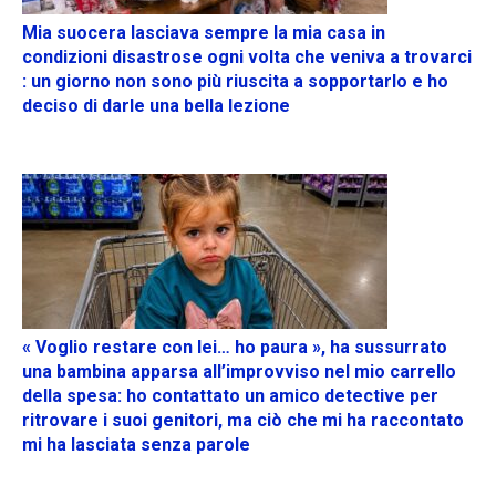
Mia suocera lasciava sempre la mia casa in
condizioni disastrose ogni volta che veniva a trovarci
: un giorno non sono più riuscita a sopportarlo e ho
deciso di darle una bella lezione
« Voglio restare con lei… ho paura », ha sussurrato
una bambina apparsa all’improvviso nel mio carrello
della spesa: ho contattato un amico detective per
ritrovare i suoi genitori, ma ciò che mi ha raccontato
mi ha lasciata senza parole