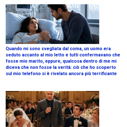
Quando mi sono svegliata dal coma, un uomo era
seduto accanto al mio letto e tutti confermavano che
fosse mio marito, eppure, qualcosa dentro di me mi
diceva che non fosse la verità: ciò che ho scoperto
sul mio telefono si è rivelato ancora più terrificante