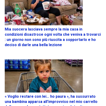
Mia suocera lasciava sempre la mia casa in
condizioni disastrose ogni volta che veniva a trovarci
: un giorno non sono più riuscita a sopportarlo e ho
deciso di darle una bella lezione
« Voglio restare con lei… ho paura », ha sussurrato
una bambina apparsa all’improvviso nel mio carrello