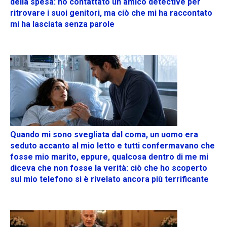
della spesa: ho contattato un amico detective per
ritrovare i suoi genitori, ma ciò che mi ha raccontato
mi ha lasciata senza parole
Quando mi sono svegliata dal coma, un uomo era
seduto accanto al mio letto e tutti confermavano che
fosse mio marito, eppure, qualcosa dentro di me mi
diceva che non fosse la verità: ciò che ho scoperto
sul mio telefono si è rivelato ancora più terrificante