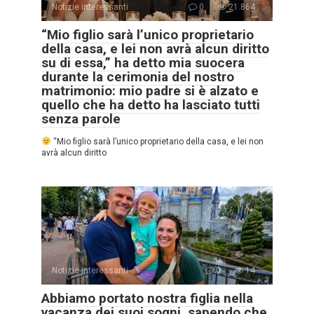
Notizie interessanti
0
21.864
“Mio figlio sarà l’unico proprietario
della casa, e lei non avrà alcun diritto
su di essa,” ha detto mia suocera
durante la cerimonia del nostro
matrimonio: mio padre si è alzato e
quello che ha detto ha lasciato tutti
senza parole
“Mio figlio sarà l’unico proprietario della casa, e lei non
avrà alcun diritto
Notizie interessanti
0
14
Abbiamo portato nostra figlia nella
vacanza dei suoi sogni, sapendo che