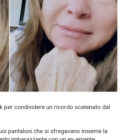
Tok per condividere un ricordo scatenato dal
oi pantaloni che si sfregavano insieme la
nto imbarazzante con un ex-amante.