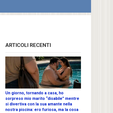
ARTICOLI RECENTI
Un giorno, tornando a casa, ho
sorpreso mio marito “disabile” mentre
si divertiva con la sua amante nella
nostra piscina: ero furiosa, ma la cosa