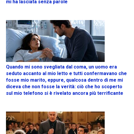
mi ha lasciata senza parole
Quando mi sono svegliata dal coma, un uomo era
seduto accanto al mio letto e tutti confermavano che
fosse mio marito, eppure, qualcosa dentro di me mi
diceva che non fosse la verità: ciò che ho scoperto
sul mio telefono si è rivelato ancora più terrificante