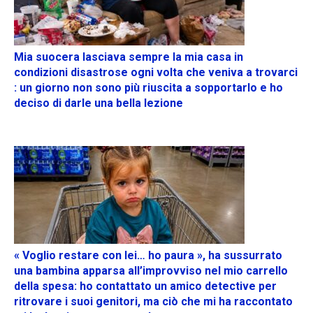
Mia suocera lasciava sempre la mia casa in
condizioni disastrose ogni volta che veniva a trovarci
: un giorno non sono più riuscita a sopportarlo e ho
deciso di darle una bella lezione
« Voglio restare con lei… ho paura », ha sussurrato
una bambina apparsa all’improvviso nel mio carrello
della spesa: ho contattato un amico detective per
ritrovare i suoi genitori, ma ciò che mi ha raccontato