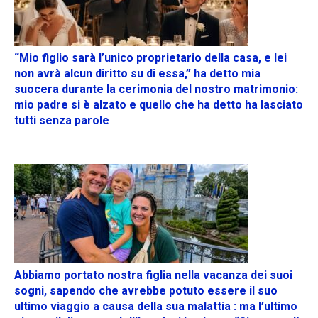
“Mio figlio sarà l’unico proprietario della casa, e lei
non avrà alcun diritto su di essa,” ha detto mia
suocera durante la cerimonia del nostro matrimonio:
mio padre si è alzato e quello che ha detto ha lasciato
tutti senza parole
Abbiamo portato nostra figlia nella vacanza dei suoi
sogni, sapendo che avrebbe potuto essere il suo
ultimo viaggio a causa della sua malattia : ma l’ultimo