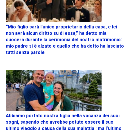
“Mio figlio sarà l’unico proprietario della casa, e lei
non avrà alcun diritto su di essa,” ha detto mia
suocera durante la cerimonia del nostro matrimonio:
mio padre si è alzato e quello che ha detto ha lasciato
tutti senza parole
Abbiamo portato nostra figlia nella vacanza dei suoi
sogni, sapendo che avrebbe potuto essere il suo
ultimo viaggio a causa della sua malattia : ma l’ultimo