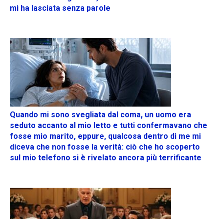
mi ha lasciata senza parole
Quando mi sono svegliata dal coma, un uomo era
seduto accanto al mio letto e tutti confermavano che
fosse mio marito, eppure, qualcosa dentro di me mi
diceva che non fosse la verità: ciò che ho scoperto
sul mio telefono si è rivelato ancora più terrificante