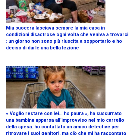
Mia suocera lasciava sempre la mia casa in
condizioni disastrose ogni volta che veniva a trovarci
: un giorno non sono più riuscita a sopportarlo e ho
deciso di darle una bella lezione
« Voglio restare con lei… ho paura », ha sussurrato
una bambina apparsa all’improvviso nel mio carrello
della spesa: ho contattato un amico detective per
ritrovare i suoi genitori, ma ciò che mi ha raccontato