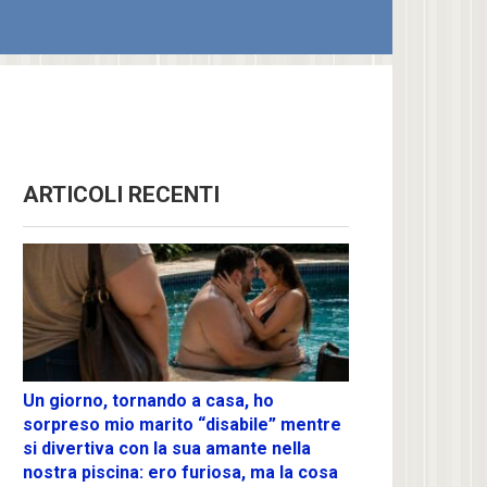
ARTICOLI RECENTI
Un giorno, tornando a casa, ho
sorpreso mio marito “disabile” mentre
si divertiva con la sua amante nella
nostra piscina: ero furiosa, ma la cosa