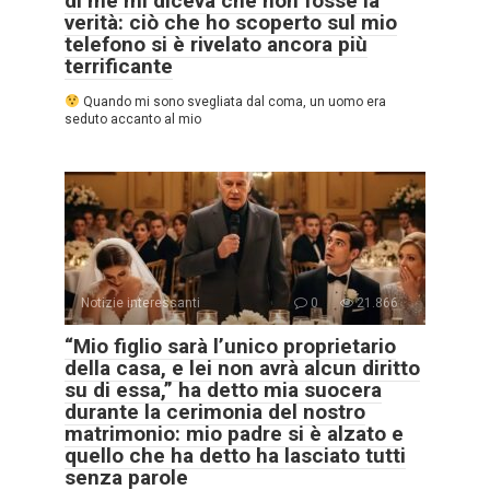
di me mi diceva che non fosse la
verità: ciò che ho scoperto sul mio
telefono si è rivelato ancora più
terrificante
Quando mi sono svegliata dal coma, un uomo era
seduto accanto al mio
Notizie interessanti
0
21.866
“Mio figlio sarà l’unico proprietario
della casa, e lei non avrà alcun diritto
su di essa,” ha detto mia suocera
durante la cerimonia del nostro
matrimonio: mio padre si è alzato e
quello che ha detto ha lasciato tutti
senza parole