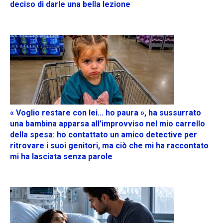
deciso di darle una bella lezione
« Voglio restare con lei… ho paura », ha sussurrato
una bambina apparsa all’improvviso nel mio carrello
della spesa: ho contattato un amico detective per
ritrovare i suoi genitori, ma ciò che mi ha raccontato
mi ha lasciata senza parole