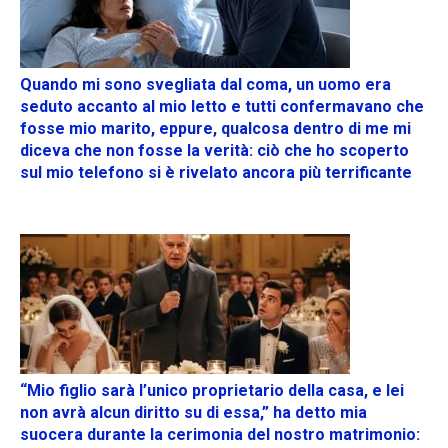
Quando mi sono svegliata dal coma, un uomo era
seduto accanto al mio letto e tutti confermavano che
fosse mio marito, eppure, qualcosa dentro di me mi
diceva che non fosse la verità: ciò che ho scoperto
sul mio telefono si è rivelato ancora più terrificante
“Mio figlio sarà l’unico proprietario della casa, e lei
non avrà alcun diritto su di essa,” ha detto mia
suocera durante la cerimonia del nostro matrimonio: