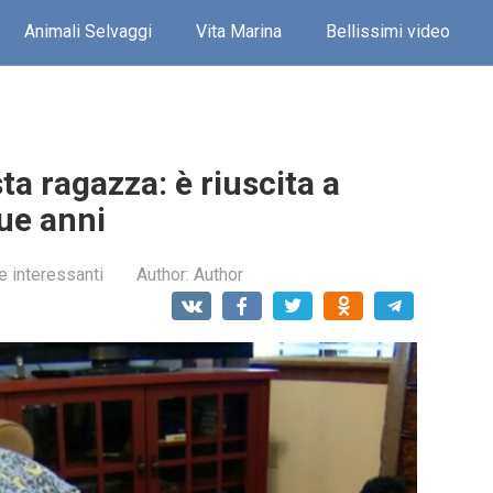
Animali Selvaggi
Vita Marina
Bellissimi video
a ragazza: è riuscita a
due anni
e interessanti
Author:
Author