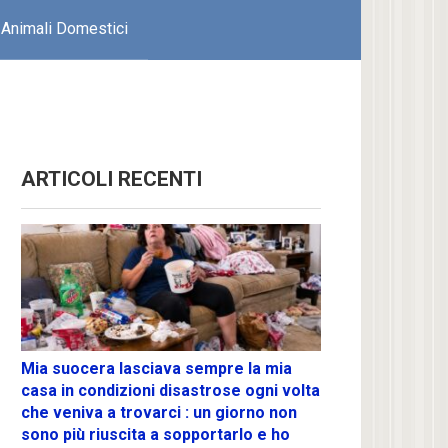
Animali Domestici
ARTICOLI RECENTI
Mia suocera lasciava sempre la mia
casa in condizioni disastrose ogni volta
che veniva a trovarci : un giorno non
sono più riuscita a sopportarlo e ho