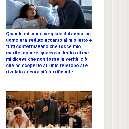
Quando mi sono svegliata dal coma, un
uomo era seduto accanto al mio letto e
tutti confermavano che fosse mio
marito, eppure, qualcosa dentro di me
mi diceva che non fosse la verità: ciò
che ho scoperto sul mio telefono si è
rivelato ancora più terrificante