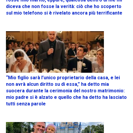
diceva che non fosse la verità: ciò che ho scoperto
sul mio telefono si è rivelato ancora più terrificante
“Mio figlio sarà l’unico proprietario della casa, e lei
non avrà alcun diritto su di essa,” ha detto mia
suocera durante la cerimonia del nostro matrimonio:
mio padre si è alzato e quello che ha detto ha lasciato
tutti senza parole