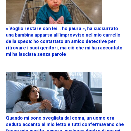
« Voglio restare con lei… ho paura », ha sussurrato
una bambina apparsa all’improvviso nel mio carrello
della spesa: ho contattato un amico detective per
ritrovare i suoi genitori, ma ciò che mi ha raccontato
mi ha lasciata senza parole
Quando mi sono svegliata dal coma, un uomo era
seduto accanto al mio letto e tutti confermavano che
fosse mio marito, eppure, qualcosa dentro di me mi