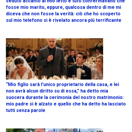
seduto accanto al mio letto e tutti confermavano che
fosse mio marito, eppure, qualcosa dentro di me mi
diceva che non fosse la verità: ciò che ho scoperto
sul mio telefono si è rivelato ancora più terrificante
“Mio figlio sarà l’unico proprietario della casa, e lei
non avrà alcun diritto su di essa,” ha detto mia
suocera durante la cerimonia del nostro matrimonio:
mio padre si è alzato e quello che ha detto ha lasciato
tutti senza parole