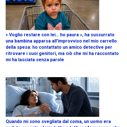
« Voglio restare con lei… ho paura », ha sussurrato
una bambina apparsa all’improvviso nel mio carrello
della spesa: ho contattato un amico detective per
ritrovare i suoi genitori, ma ciò che mi ha raccontato
mi ha lasciata senza parole
Quando mi sono svegliata dal coma, un uomo era