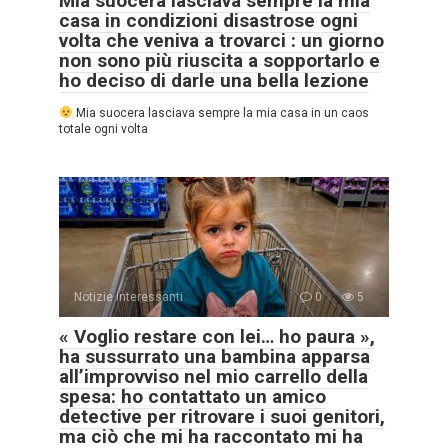
Mia suocera lasciava sempre la mia
casa in condizioni disastrose ogni
volta che veniva a trovarci : un giorno
non sono più riuscita a sopportarlo e
ho deciso di darle una bella lezione
Mia suocera lasciava sempre la mia casa in un caos
totale ogni volta
Notizie interessanti
0
5
« Voglio restare con lei… ho paura »,
ha sussurrato una bambina apparsa
all’improvviso nel mio carrello della
spesa: ho contattato un amico
detective per ritrovare i suoi genitori,
ma ciò che mi ha raccontato mi ha