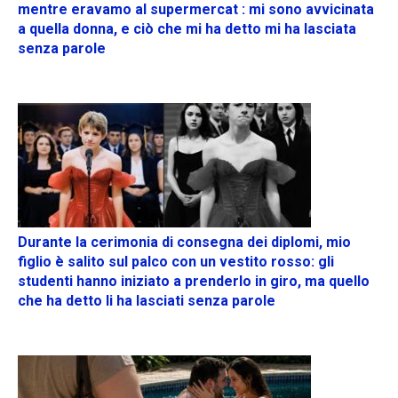
mentre eravamo al supermercat : mi sono avvicinata
a quella donna, e ciò che mi ha detto mi ha lasciata
senza parole
Durante la cerimonia di consegna dei diplomi, mio
figlio è salito sul palco con un vestito rosso: gli
studenti hanno iniziato a prenderlo in giro, ma quello
che ha detto li ha lasciati senza parole