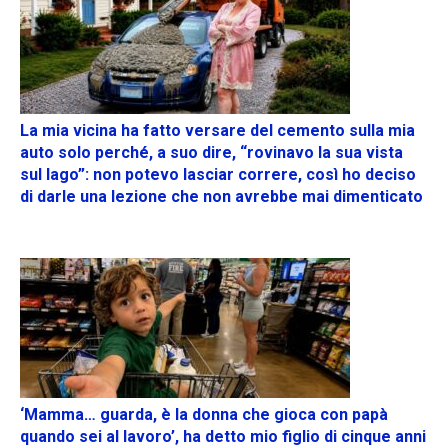
La mia vicina ha fatto versare del cemento sulla mia
auto solo perché, a suo dire, “rovinavo la sua vista
sul lago”: non potevo lasciar correre, così ho deciso
di darle una lezione che non avrebbe mai dimenticato
‘Mamma… guarda, è la donna che gioca con papà
quando sei al lavoro’, ha detto mio figlio di cinque anni