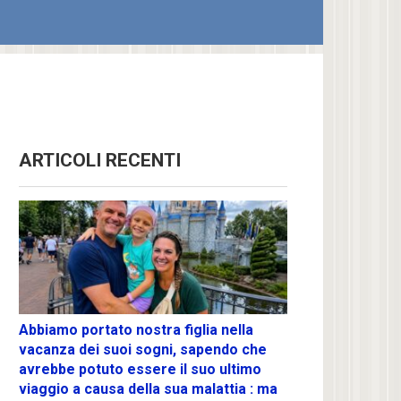
ARTICOLI RECENTI
Abbiamo portato nostra figlia nella
vacanza dei suoi sogni, sapendo che
avrebbe potuto essere il suo ultimo
viaggio a causa della sua malattia : ma