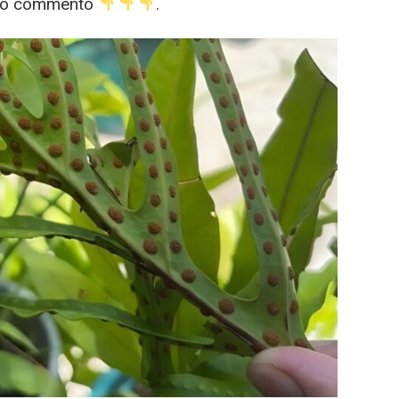
primo commento
.