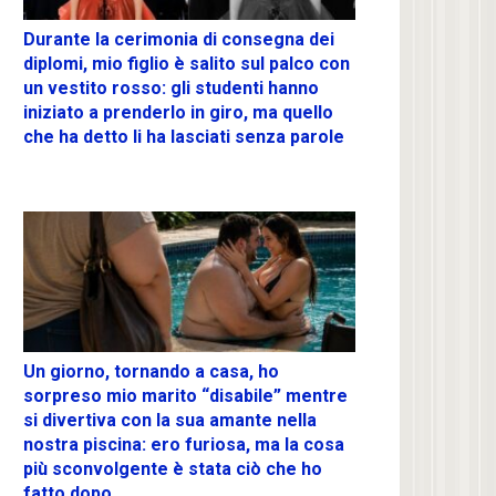
Durante la cerimonia di consegna dei
diplomi, mio figlio è salito sul palco con
un vestito rosso: gli studenti hanno
iniziato a prenderlo in giro, ma quello
che ha detto li ha lasciati senza parole
Un giorno, tornando a casa, ho
sorpreso mio marito “disabile” mentre
si divertiva con la sua amante nella
nostra piscina: ero furiosa, ma la cosa
più sconvolgente è stata ciò che ho
fatto dopo