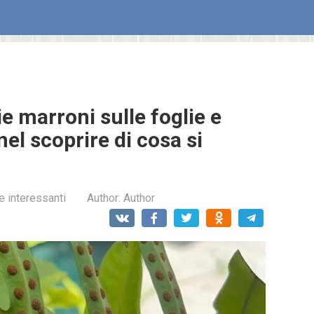
e marroni sulle foglie e
el scoprire di cosa si
e interessanti
Author:
Author