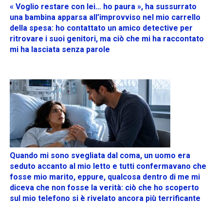
« Voglio restare con lei… ho paura », ha sussurrato
una bambina apparsa all’improvviso nel mio carrello
della spesa: ho contattato un amico detective per
ritrovare i suoi genitori, ma ciò che mi ha raccontato
mi ha lasciata senza parole
Quando mi sono svegliata dal coma, un uomo era
seduto accanto al mio letto e tutti confermavano che
fosse mio marito, eppure, qualcosa dentro di me mi
diceva che non fosse la verità: ciò che ho scoperto
sul mio telefono si è rivelato ancora più terrificante