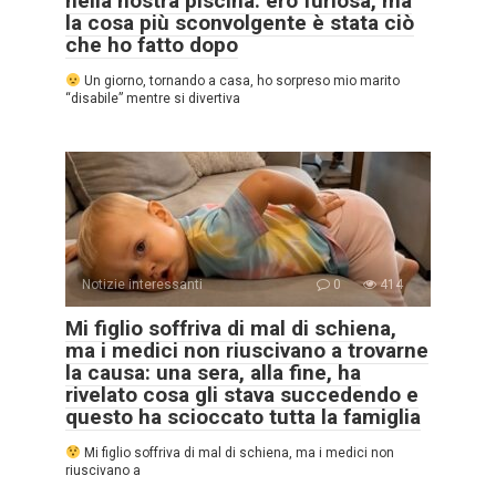
nella nostra piscina: ero furiosa, ma
la cosa più sconvolgente è stata ciò
che ho fatto dopo
Un giorno, tornando a casa, ho sorpreso mio marito
“disabile” mentre si divertiva
Notizie interessanti
0
414
Mi figlio soffriva di mal di schiena,
ma i medici non riuscivano a trovarne
la causa: una sera, alla fine, ha
rivelato cosa gli stava succedendo e
questo ha scioccato tutta la famiglia
Mi figlio soffriva di mal di schiena, ma i medici non
riuscivano a