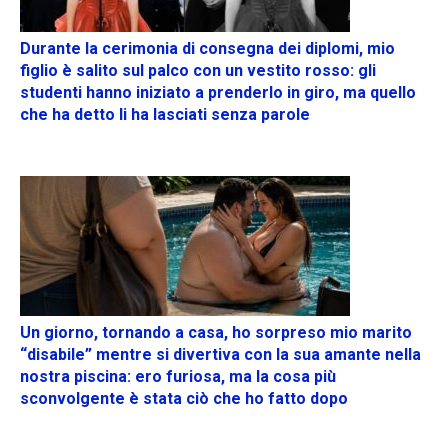
Durante la cerimonia di consegna dei diplomi, mio
figlio è salito sul palco con un vestito rosso: gli
studenti hanno iniziato a prenderlo in giro, ma quello
che ha detto li ha lasciati senza parole
Un giorno, tornando a casa, ho sorpreso mio marito
“disabile” mentre si divertiva con la sua amante nella
nostra piscina: ero furiosa, ma la cosa più
sconvolgente è stata ciò che ho fatto dopo