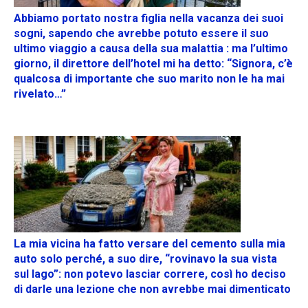
Abbiamo portato nostra figlia nella vacanza dei suoi
sogni, sapendo che avrebbe potuto essere il suo
ultimo viaggio a causa della sua malattia : ma l’ultimo
giorno, il direttore dell’hotel mi ha detto: “Signora, c’è
qualcosa di importante che suo marito non le ha mai
rivelato…”
La mia vicina ha fatto versare del cemento sulla mia
auto solo perché, a suo dire, “rovinavo la sua vista
sul lago”: non potevo lasciar correre, così ho deciso
di darle una lezione che non avrebbe mai dimenticato