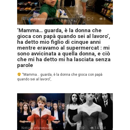
Notizie interessanti
0
8
‘Mamma… guarda, è la donna che
gioca con papà quando sei al lavoro’,
ha detto mio figlio di cinque anni
mentre eravamo al supermercat : mi
sono avvicinata a quella donna, e ciò
che mi ha detto mi ha lasciata senza
parole
“Mamma… guarda, è la donna che gioca con papà
quando sei al lavoro”,
Notizie interessanti
0
14.254