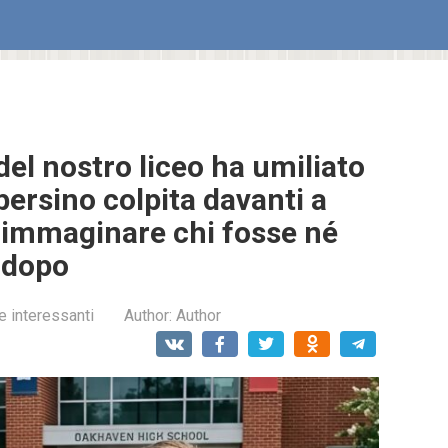
del nostro liceo ha umiliato
persino colpita davanti a
za immaginare chi fosse né
 dopo
e interessanti
Author:
Author