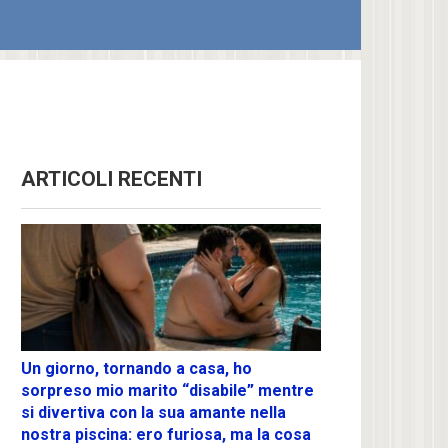
ARTICOLI RECENTI
Un giorno, tornando a casa, ho
sorpreso mio marito “disabile” mentre
si divertiva con la sua amante nella
nostra piscina: ero furiosa, ma la cosa