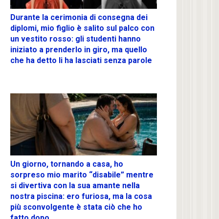
Durante la cerimonia di consegna dei
diplomi, mio figlio è salito sul palco con
un vestito rosso: gli studenti hanno
iniziato a prenderlo in giro, ma quello
che ha detto li ha lasciati senza parole
Un giorno, tornando a casa, ho
sorpreso mio marito “disabile” mentre
si divertiva con la sua amante nella
nostra piscina: ero furiosa, ma la cosa
più sconvolgente è stata ciò che ho
fatto dopo