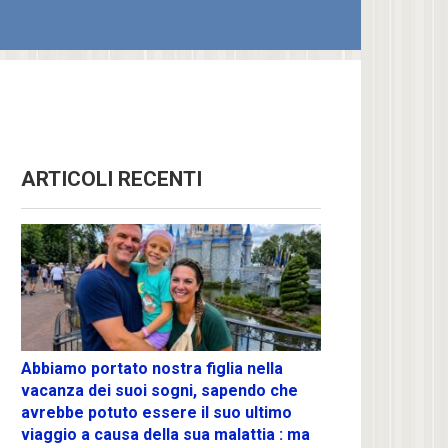
ARTICOLI RECENTI
Abbiamo portato nostra figlia nella
vacanza dei suoi sogni, sapendo che
avrebbe potuto essere il suo ultimo
viaggio a causa della sua malattia : ma