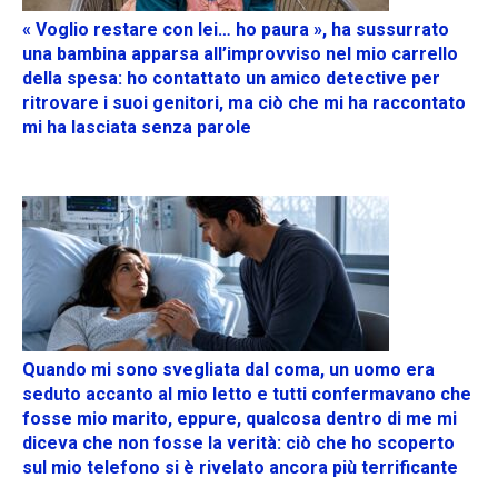
« Voglio restare con lei… ho paura », ha sussurrato
una bambina apparsa all’improvviso nel mio carrello
della spesa: ho contattato un amico detective per
ritrovare i suoi genitori, ma ciò che mi ha raccontato
mi ha lasciata senza parole
Quando mi sono svegliata dal coma, un uomo era
seduto accanto al mio letto e tutti confermavano che
fosse mio marito, eppure, qualcosa dentro di me mi
diceva che non fosse la verità: ciò che ho scoperto
sul mio telefono si è rivelato ancora più terrificante