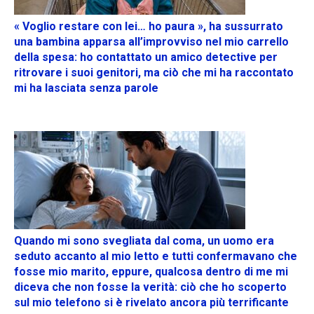
« Voglio restare con lei… ho paura », ha sussurrato
una bambina apparsa all’improvviso nel mio carrello
della spesa: ho contattato un amico detective per
ritrovare i suoi genitori, ma ciò che mi ha raccontato
mi ha lasciata senza parole
Quando mi sono svegliata dal coma, un uomo era
seduto accanto al mio letto e tutti confermavano che
fosse mio marito, eppure, qualcosa dentro di me mi
diceva che non fosse la verità: ciò che ho scoperto
sul mio telefono si è rivelato ancora più terrificante