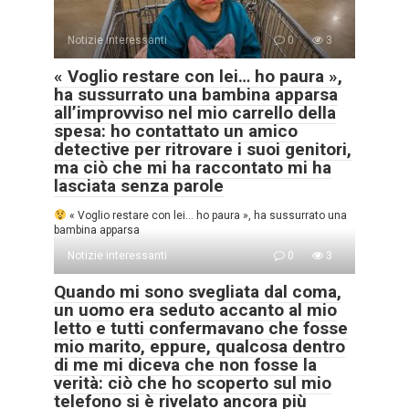
Notizie interessanti
0
3
« Voglio restare con lei… ho paura »,
ha sussurrato una bambina apparsa
all’improvviso nel mio carrello della
spesa: ho contattato un amico
detective per ritrovare i suoi genitori,
ma ciò che mi ha raccontato mi ha
lasciata senza parole
« Voglio restare con lei… ho paura », ha sussurrato una
bambina apparsa
Notizie interessanti
0
3
Quando mi sono svegliata dal coma,
un uomo era seduto accanto al mio
letto e tutti confermavano che fosse
mio marito, eppure, qualcosa dentro
di me mi diceva che non fosse la
verità: ciò che ho scoperto sul mio
telefono si è rivelato ancora più