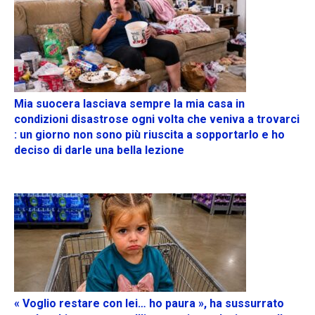
Mia suocera lasciava sempre la mia casa in
condizioni disastrose ogni volta che veniva a trovarci
: un giorno non sono più riuscita a sopportarlo e ho
deciso di darle una bella lezione
« Voglio restare con lei… ho paura », ha sussurrato