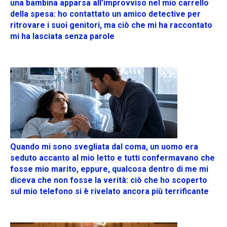
una bambina apparsa all’improvviso nel mio carrello
della spesa: ho contattato un amico detective per
ritrovare i suoi genitori, ma ciò che mi ha raccontato
mi ha lasciata senza parole
Quando mi sono svegliata dal coma, un uomo era
seduto accanto al mio letto e tutti confermavano che
fosse mio marito, eppure, qualcosa dentro di me mi
diceva che non fosse la verità: ciò che ho scoperto
sul mio telefono si è rivelato ancora più terrificante