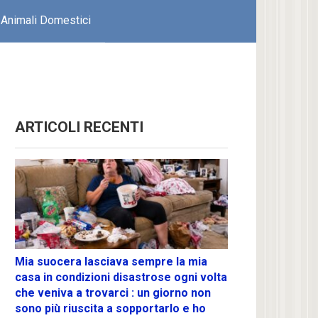
Animali Domestici
ARTICOLI RECENTI
Mia suocera lasciava sempre la mia
casa in condizioni disastrose ogni volta
che veniva a trovarci : un giorno non
sono più riuscita a sopportarlo e ho