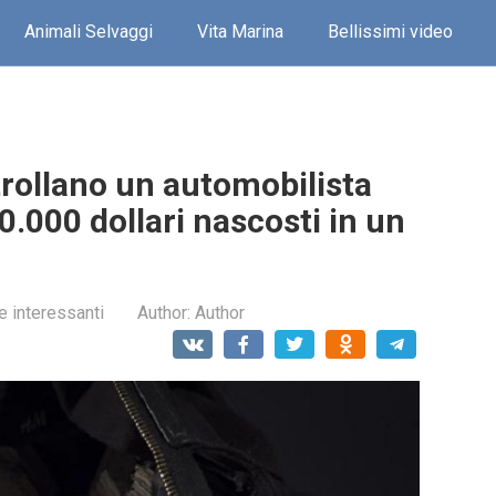
Animali Selvaggi
Vita Marina
Bellissimi video
trollano un automobilista
.000 dollari nascosti in un
e interessanti
Author:
Author