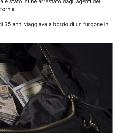
è stato infine arrestato dagli agenti del
fornia.
di 35 anni viaggiava a bordo di un furgone in