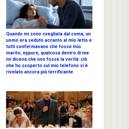
Quando mi sono svegliata dal coma, un
uomo era seduto accanto al mio letto e
tutti confermavano che fosse mio
marito, eppure, qualcosa dentro di me
mi diceva che non fosse la verità: ciò
che ho scoperto sul mio telefono si è
rivelato ancora più terrificante