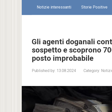
Notizie interessanti
Storie Positive
Gli agenti doganali con
sospetto e scoprono 700
posto improbabile
Published by:
13.08.2024
Category:
Notizi