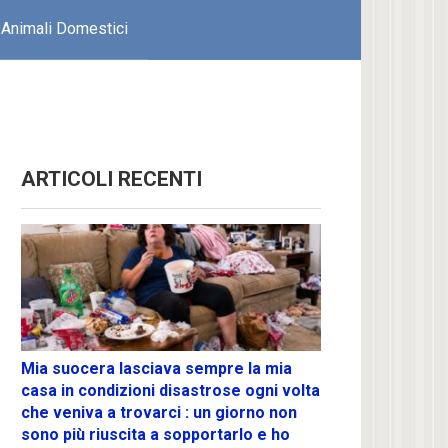
Animali Domestici
ARTICOLI RECENTI
Mia suocera lasciava sempre la mia
casa in condizioni disastrose ogni volta
che veniva a trovarci : un giorno non
sono più riuscita a sopportarlo e ho