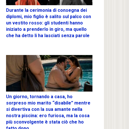
Durante la cerimonia di consegna dei
diplomi, mio figlio è salito sul palco con
un vestito rosso: gli studenti hanno
iniziato a prenderlo in giro, ma quello
che ha detto li ha lasciati senza parole
Un giorno, tornando a casa, ho
sorpreso mio marito “disabile” mentre
si divertiva con la sua amante nella
nostra piscina: ero furiosa, ma la cosa
più sconvolgente è stata ciò che ho
fatto dopo