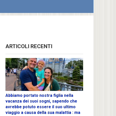
ARTICOLI RECENTI
Abbiamo portato nostra figlia nella
vacanza dei suoi sogni, sapendo che
avrebbe potuto essere il suo ultimo
viaggio a causa della sua malattia : ma