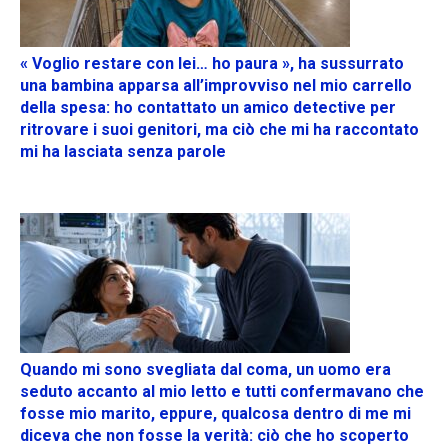
« Voglio restare con lei… ho paura », ha sussurrato
una bambina apparsa all’improvviso nel mio carrello
della spesa: ho contattato un amico detective per
ritrovare i suoi genitori, ma ciò che mi ha raccontato
mi ha lasciata senza parole
Quando mi sono svegliata dal coma, un uomo era
seduto accanto al mio letto e tutti confermavano che
fosse mio marito, eppure, qualcosa dentro di me mi
diceva che non fosse la verità: ciò che ho scoperto