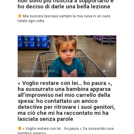
non sono più riuscita a sopportarlo e
ho deciso di darle una bella lezione
Mia suocera lasciava sempre la mia casa in un caos
totale ogni volta
Notizie interessanti
0
7
« Voglio restare con lei… ho paura »,
ha sussurrato una bambina apparsa
all’improvviso nel mio carrello della
spesa: ho contattato un amico
detective per ritrovare i suoi genitori,
ma ciò che mi ha raccontato mi ha
lasciata senza parole
« Voglio restare con lei… ho paura », ha sussurrato una
bambina apparsa