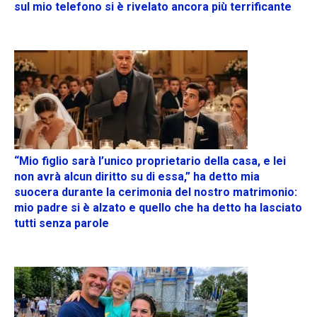
sul mio telefono si è rivelato ancora più terrificante
“Mio figlio sarà l’unico proprietario della casa, e lei
non avrà alcun diritto su di essa,” ha detto mia
suocera durante la cerimonia del nostro matrimonio:
mio padre si è alzato e quello che ha detto ha lasciato
tutti senza parole