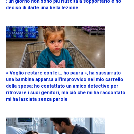
: un giorno non sono più riuscita a sopportarlo e ho
deciso di darle una bella lezione
« Voglio restare con lei… ho paura », ha sussurrato
una bambina apparsa all’improvviso nel mio carrello
della spesa: ho contattato un amico detective per
ritrovare i suoi genitori, ma ciò che mi ha raccontato
mi ha lasciata senza parole