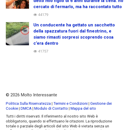
detto mio figlio di 6 anni durante la cena: ho
cercato di fermarlo, ma ha raccontato tutto
44179
Un conducente ha gettato un sacchetto
della spazzatura fuori dal finestrino, e
siamo rimasti sorpresi scoprendo cosa
c’era dentro
41757
© 2026 Molto Interessante
Politica Sulla Riservatezza
|
Termini e Condizioni
|
Gestione dei
Cookie
|
DMCA
|
Modulo di Contatto
|
Mappa del sito
Tutti i diritti riservati. Il riferimento al nostro sito Web è
obbligatorio, quando si effettuano le citazioni. La riproduzione
totale o parziale degli articoli del sito Web è vietata senza un