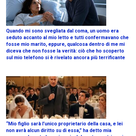
Quando mi sono svegliata dal coma, un uomo era
seduto accanto al mio letto e tutti confermavano che
fosse mio marito, eppure, qualcosa dentro di me mi
diceva che non fosse la verità: ciò che ho scoperto
sul mio telefono si è rivelato ancora più terrificante
“Mio figlio sarà l’unico proprietario della casa, e lei
non avrà alcun diritto su di essa,” ha detto mia