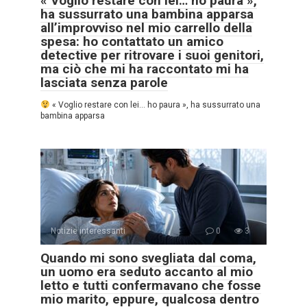
« Voglio restare con lei… ho paura »,
ha sussurrato una bambina apparsa
all’improvviso nel mio carrello della
spesa: ho contattato un amico
detective per ritrovare i suoi genitori,
ma ciò che mi ha raccontato mi ha
lasciata senza parole
« Voglio restare con lei… ho paura », ha sussurrato una
bambina apparsa
Notizie interessanti
0
3
Quando mi sono svegliata dal coma,
un uomo era seduto accanto al mio
letto e tutti confermavano che fosse
mio marito, eppure, qualcosa dentro