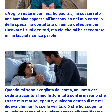
« Voglio restare con lei… ho paura », ha sussurrato
una bambina apparsa all’improvviso nel mio carrello
della spesa: ho contattato un amico detective per
ritrovare i suoi genitori, ma ciò che mi ha raccontato
mi ha lasciata senza parole
Quando mi sono svegliata dal coma, un uomo era
seduto accanto al mio letto e tutti confermavano che
fosse mio marito, eppure, qualcosa dentro di me mi
diceva che non fosse la verità: ciò che ho scoperto