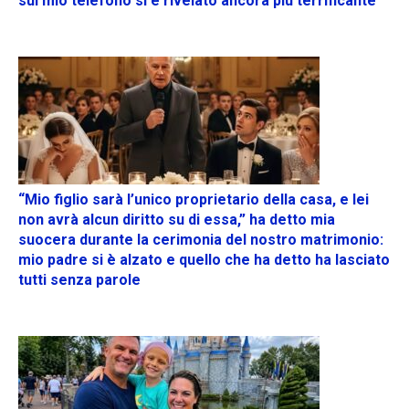
sul mio telefono si è rivelato ancora più terrificante
“Mio figlio sarà l’unico proprietario della casa, e lei
non avrà alcun diritto su di essa,” ha detto mia
suocera durante la cerimonia del nostro matrimonio:
mio padre si è alzato e quello che ha detto ha lasciato
tutti senza parole