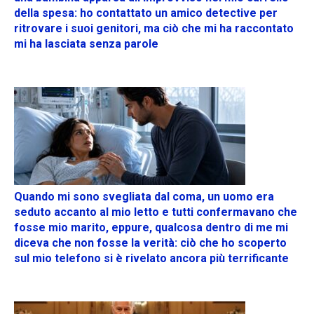
della spesa: ho contattato un amico detective per
ritrovare i suoi genitori, ma ciò che mi ha raccontato
mi ha lasciata senza parole
Quando mi sono svegliata dal coma, un uomo era
seduto accanto al mio letto e tutti confermavano che
fosse mio marito, eppure, qualcosa dentro di me mi
diceva che non fosse la verità: ciò che ho scoperto
sul mio telefono si è rivelato ancora più terrificante