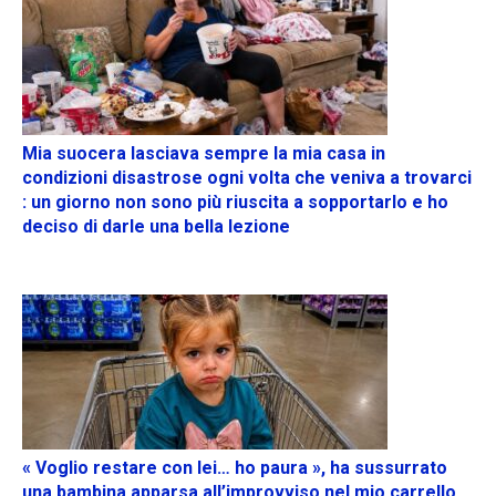
Mia suocera lasciava sempre la mia casa in
condizioni disastrose ogni volta che veniva a trovarci
: un giorno non sono più riuscita a sopportarlo e ho
deciso di darle una bella lezione
« Voglio restare con lei… ho paura », ha sussurrato
una bambina apparsa all’improvviso nel mio carrello