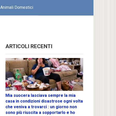
Animali Domestici
ARTICOLI RECENTI
Mia suocera lasciava sempre la mia
casa in condizioni disastrose ogni volta
che veniva a trovarci : un giorno non
sono più riuscita a sopportarlo e ho