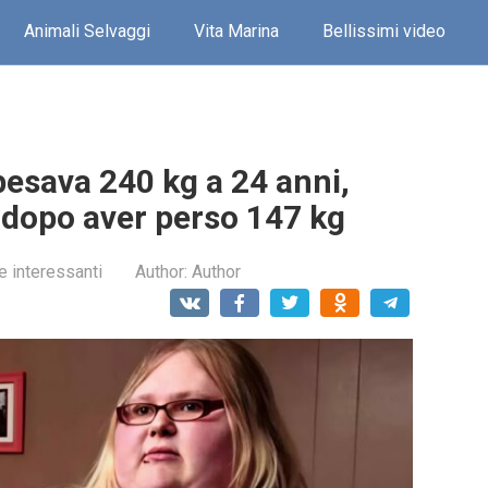
Animali Selvaggi
Vita Marina
Bellissimi video
esava 240 kg a 24 anni,
dopo aver perso 147 kg
e interessanti
Author:
Author