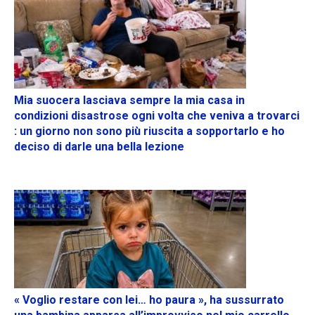
Mia suocera lasciava sempre la mia casa in
condizioni disastrose ogni volta che veniva a trovarci
: un giorno non sono più riuscita a sopportarlo e ho
deciso di darle una bella lezione
« Voglio restare con lei… ho paura », ha sussurrato