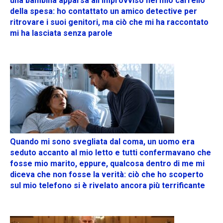
una bambina apparsa all’improvviso nel mio carrello
della spesa: ho contattato un amico detective per
ritrovare i suoi genitori, ma ciò che mi ha raccontato
mi ha lasciata senza parole
Quando mi sono svegliata dal coma, un uomo era
seduto accanto al mio letto e tutti confermavano che
fosse mio marito, eppure, qualcosa dentro di me mi
diceva che non fosse la verità: ciò che ho scoperto
sul mio telefono si è rivelato ancora più terrificante