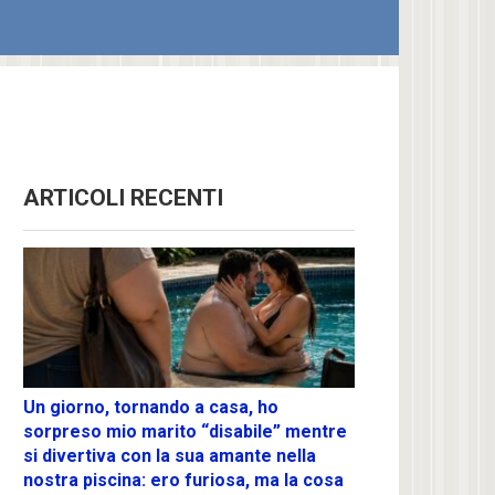
ARTICOLI RECENTI
Un giorno, tornando a casa, ho
sorpreso mio marito “disabile” mentre
si divertiva con la sua amante nella
nostra piscina: ero furiosa, ma la cosa