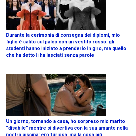
Durante la cerimonia di consegna dei diplomi, mio
figlio è salito sul palco con un vestito rosso: gli
studenti hanno iniziato a prenderlo in giro, ma quello
che ha detto li ha lasciati senza parole
Un giorno, tornando a casa, ho sorpreso mio marito
“disabile” mentre si divertiva con la sua amante nella
nostra piscina: ero furiosa, ma la cosa più