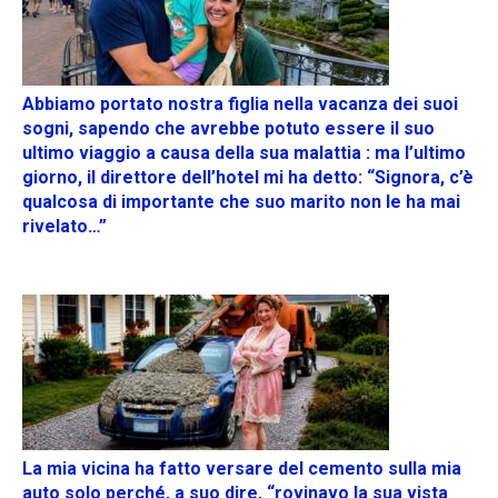
Abbiamo portato nostra figlia nella vacanza dei suoi
sogni, sapendo che avrebbe potuto essere il suo
ultimo viaggio a causa della sua malattia : ma l’ultimo
giorno, il direttore dell’hotel mi ha detto: “Signora, c’è
qualcosa di importante che suo marito non le ha mai
rivelato…”
La mia vicina ha fatto versare del cemento sulla mia
auto solo perché, a suo dire, “rovinavo la sua vista