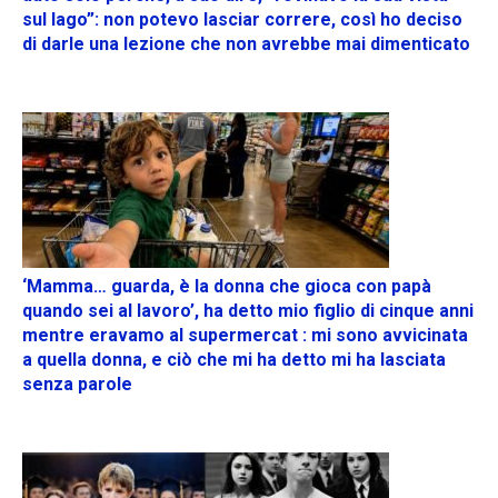
sul lago”: non potevo lasciar correre, così ho deciso
di darle una lezione che non avrebbe mai dimenticato
‘Mamma… guarda, è la donna che gioca con papà
quando sei al lavoro’, ha detto mio figlio di cinque anni
mentre eravamo al supermercat : mi sono avvicinata
a quella donna, e ciò che mi ha detto mi ha lasciata
senza parole