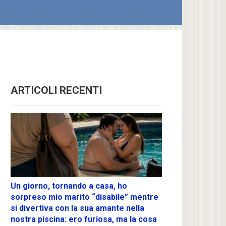
ARTICOLI RECENTI
Un giorno, tornando a casa, ho
sorpreso mio marito “disabile” mentre
si divertiva con la sua amante nella
nostra piscina: ero furiosa, ma la cosa