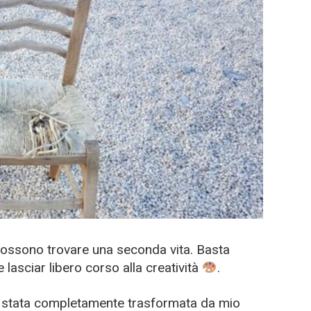
ossono trovare una seconda vita. Basta
 lasciar libero corso alla creatività
.
è stata completamente trasformata da mio