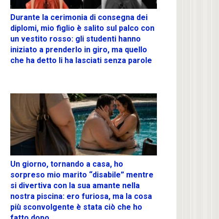
Durante la cerimonia di consegna dei
diplomi, mio figlio è salito sul palco con
un vestito rosso: gli studenti hanno
iniziato a prenderlo in giro, ma quello
che ha detto li ha lasciati senza parole
Un giorno, tornando a casa, ho
sorpreso mio marito “disabile” mentre
si divertiva con la sua amante nella
nostra piscina: ero furiosa, ma la cosa
più sconvolgente è stata ciò che ho
fatto dopo