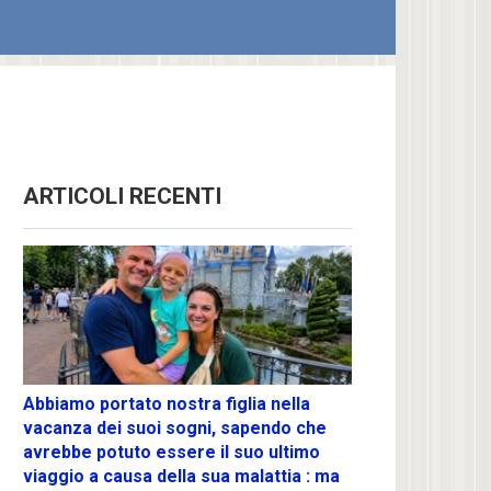
ARTICOLI RECENTI
Abbiamo portato nostra figlia nella
vacanza dei suoi sogni, sapendo che
avrebbe potuto essere il suo ultimo
viaggio a causa della sua malattia : ma