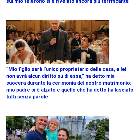
sul mio telefono si è rivelato ancora più terrificante
“Mio figlio sarà l’unico proprietario della casa, e lei
non avrà alcun diritto su di essa,” ha detto mia
suocera durante la cerimonia del nostro matrimonio:
mio padre si è alzato e quello che ha detto ha lasciato
tutti senza parole