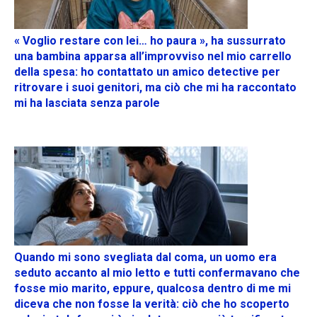
« Voglio restare con lei… ho paura », ha sussurrato
una bambina apparsa all’improvviso nel mio carrello
della spesa: ho contattato un amico detective per
ritrovare i suoi genitori, ma ciò che mi ha raccontato
mi ha lasciata senza parole
Quando mi sono svegliata dal coma, un uomo era
seduto accanto al mio letto e tutti confermavano che
fosse mio marito, eppure, qualcosa dentro di me mi
diceva che non fosse la verità: ciò che ho scoperto