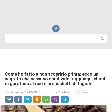
Search:
Come ho fatto a non scoprirlo prima: ecco un
segreto che nessuno condivide- aggiungi i chiodi
di garofano al riso e ai sacchetti di fagioli
Published by:
19.06.2024
Storie Positive
Author