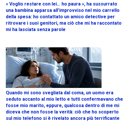
« Voglio restare con lei… ho paura », ha sussurrato
una bambina apparsa all’improvviso nel mio carrello
della spesa: ho contattato un amico detective per
ritrovare i suoi genitori, ma ciò che mi ha raccontato
mi ha lasciata senza parole
Quando mi sono svegliata dal coma, un uomo era
seduto accanto al mio letto e tutti confermavano che
fosse mio marito, eppure, qualcosa dentro di me mi
diceva che non fosse la verità: ciò che ho scoperto
sul mio telefono si è rivelato ancora più terrificante