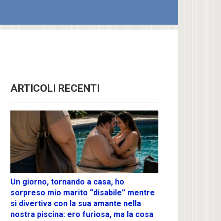
ARTICOLI RECENTI
Un giorno, tornando a casa, ho
sorpreso mio marito “disabile” mentre
si divertiva con la sua amante nella
nostra piscina: ero furiosa, ma la cosa