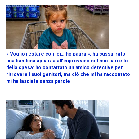
« Voglio restare con lei… ho paura », ha sussurrato
una bambina apparsa all’improvviso nel mio carrello
della spesa: ho contattato un amico detective per
ritrovare i suoi genitori, ma ciò che mi ha raccontato
mi ha lasciata senza parole