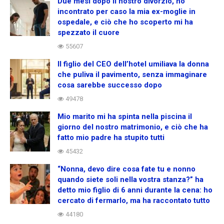
Due mesi dopo il nostro divorzio, ho
incontrato per caso la mia ex-moglie in
ospedale, e ciò che ho scoperto mi ha
spezzato il cuore
55607
Il figlio del CEO dell’hotel umiliava la donna
che puliva il pavimento, senza immaginare
cosa sarebbe successo dopo
49478
Mio marito mi ha spinta nella piscina il
giorno del nostro matrimonio, e ciò che ha
fatto mio padre ha stupito tutti
45432
“Nonna, devo dire cosa fate tu e nonno
quando siete soli nella vostra stanza?” ha
detto mio figlio di 6 anni durante la cena: ho
cercato di fermarlo, ma ha raccontato tutto
44180