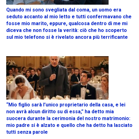
Quando mi sono svegliata dal coma, un uomo era
seduto accanto al mio letto e tutti confermavano che
fosse mio marito, eppure, qualcosa dentro di me mi
diceva che non fosse la verità: ciò che ho scoperto
sul mio telefono si è rivelato ancora più terrificante
“Mio figlio sarà l’unico proprietario della casa, e lei
non avrà alcun diritto su di essa,” ha detto mia
suocera durante la cerimonia del nostro matrimonio:
mio padre si è alzato e quello che ha detto ha lasciato
tutti senza parole