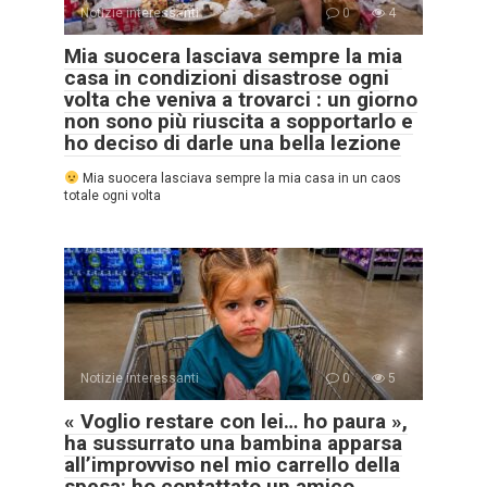
Notizie interessanti
0
4
Mia suocera lasciava sempre la mia
casa in condizioni disastrose ogni
volta che veniva a trovarci : un giorno
non sono più riuscita a sopportarlo e
ho deciso di darle una bella lezione
Mia suocera lasciava sempre la mia casa in un caos
totale ogni volta
Notizie interessanti
0
5
« Voglio restare con lei… ho paura »,
ha sussurrato una bambina apparsa
all’improvviso nel mio carrello della
spesa: ho contattato un amico