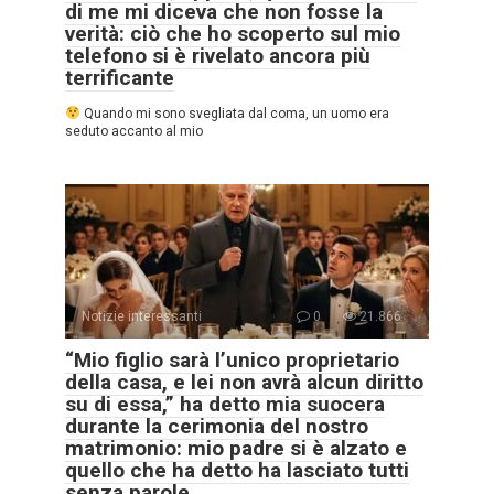
di me mi diceva che non fosse la
verità: ciò che ho scoperto sul mio
telefono si è rivelato ancora più
terrificante
Quando mi sono svegliata dal coma, un uomo era
seduto accanto al mio
Notizie interessanti
0
21.866
“Mio figlio sarà l’unico proprietario
della casa, e lei non avrà alcun diritto
su di essa,” ha detto mia suocera
durante la cerimonia del nostro
matrimonio: mio padre si è alzato e
quello che ha detto ha lasciato tutti
senza parole