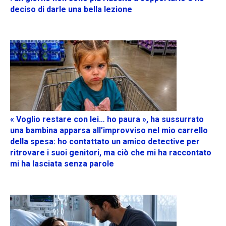
deciso di darle una bella lezione
« Voglio restare con lei… ho paura », ha sussurrato
una bambina apparsa all’improvviso nel mio carrello
della spesa: ho contattato un amico detective per
ritrovare i suoi genitori, ma ciò che mi ha raccontato
mi ha lasciata senza parole