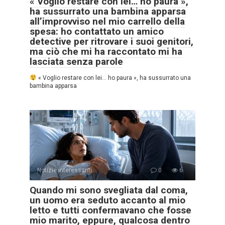
« Voglio restare con lei… ho paura »,
ha sussurrato una bambina apparsa
all’improvviso nel mio carrello della
spesa: ho contattato un amico
detective per ritrovare i suoi genitori,
ma ciò che mi ha raccontato mi ha
lasciata senza parole
« Voglio restare con lei… ho paura », ha sussurrato una
bambina apparsa
Notizie interessanti
0
6
Quando mi sono svegliata dal coma,
un uomo era seduto accanto al mio
letto e tutti confermavano che fosse
mio marito, eppure, qualcosa dentro