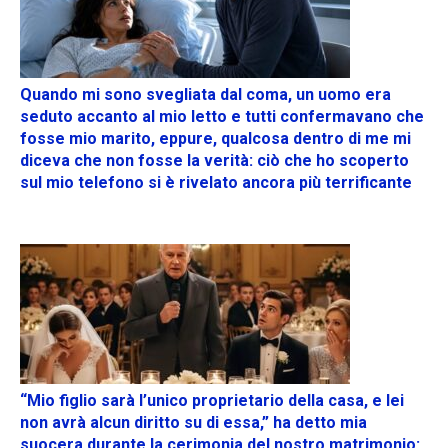
Quando mi sono svegliata dal coma, un uomo era
seduto accanto al mio letto e tutti confermavano che
fosse mio marito, eppure, qualcosa dentro di me mi
diceva che non fosse la verità: ciò che ho scoperto
sul mio telefono si è rivelato ancora più terrificante
“Mio figlio sarà l’unico proprietario della casa, e lei
non avrà alcun diritto su di essa,” ha detto mia
suocera durante la cerimonia del nostro matrimonio: