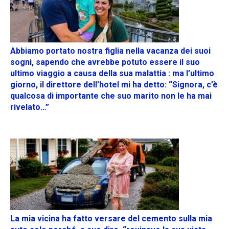
Abbiamo portato nostra figlia nella vacanza dei suoi
sogni, sapendo che avrebbe potuto essere il suo
ultimo viaggio a causa della sua malattia : ma l’ultimo
giorno, il direttore dell’hotel mi ha detto: “Signora, c’è
qualcosa di importante che suo marito non le ha mai
rivelato…”
La mia vicina ha fatto versare del cemento sulla mia