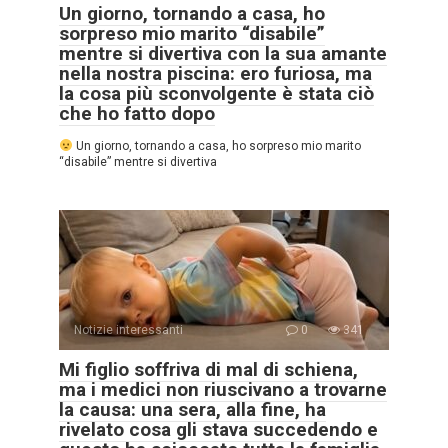
Un giorno, tornando a casa, ho
sorpreso mio marito “disabile”
mentre si divertiva con la sua amante
nella nostra piscina: ero furiosa, ma
la cosa più sconvolgente è stata ciò
che ho fatto dopo
Un giorno, tornando a casa, ho sorpreso mio marito
“disabile” mentre si divertiva
Notizie interessanti
0
341
Mi figlio soffriva di mal di schiena,
ma i medici non riuscivano a trovarne
la causa: una sera, alla fine, ha
rivelato cosa gli stava succedendo e