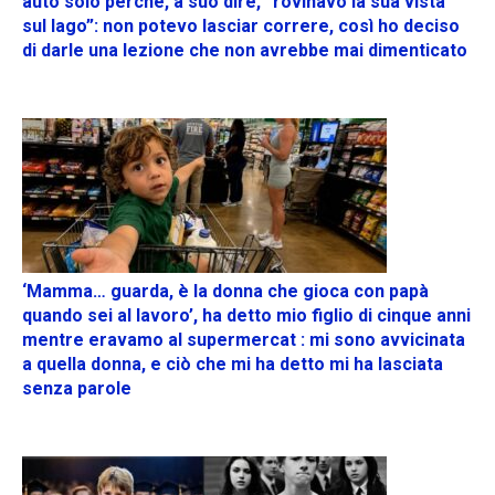
auto solo perché, a suo dire, “rovinavo la sua vista
sul lago”: non potevo lasciar correre, così ho deciso
di darle una lezione che non avrebbe mai dimenticato
‘Mamma… guarda, è la donna che gioca con papà
quando sei al lavoro’, ha detto mio figlio di cinque anni
mentre eravamo al supermercat : mi sono avvicinata
a quella donna, e ciò che mi ha detto mi ha lasciata
senza parole