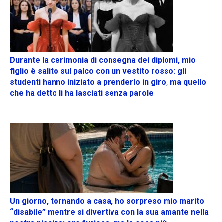
Durante la cerimonia di consegna dei diplomi, mio
figlio è salito sul palco con un vestito rosso: gli
studenti hanno iniziato a prenderlo in giro, ma quello
che ha detto li ha lasciati senza parole
Un giorno, tornando a casa, ho sorpreso mio marito
“disabile” mentre si divertiva con la sua amante nella