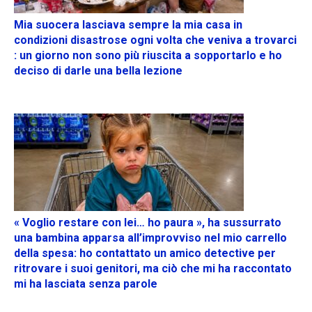
Mia suocera lasciava sempre la mia casa in
condizioni disastrose ogni volta che veniva a trovarci
: un giorno non sono più riuscita a sopportarlo e ho
deciso di darle una bella lezione
« Voglio restare con lei… ho paura », ha sussurrato
una bambina apparsa all’improvviso nel mio carrello
della spesa: ho contattato un amico detective per
ritrovare i suoi genitori, ma ciò che mi ha raccontato
mi ha lasciata senza parole