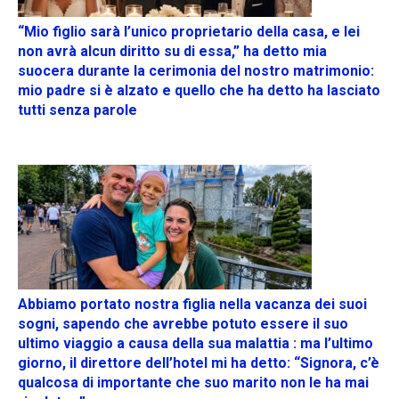
“Mio figlio sarà l’unico proprietario della casa, e lei
non avrà alcun diritto su di essa,” ha detto mia
suocera durante la cerimonia del nostro matrimonio:
mio padre si è alzato e quello che ha detto ha lasciato
tutti senza parole
Abbiamo portato nostra figlia nella vacanza dei suoi
sogni, sapendo che avrebbe potuto essere il suo
ultimo viaggio a causa della sua malattia : ma l’ultimo
giorno, il direttore dell’hotel mi ha detto: “Signora, c’è
qualcosa di importante che suo marito non le ha mai