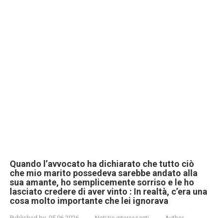
Quando l’avvocato ha dichiarato che tutto ciò
che mio marito possedeva sarebbe andato alla
sua amante, ho semplicemente sorriso e le ho
lasciato credere di aver vinto : In realtà, c’era una
cosa molto importante che lei ignorava
Published by:
05.06.2026
Notizie interessanti
Author