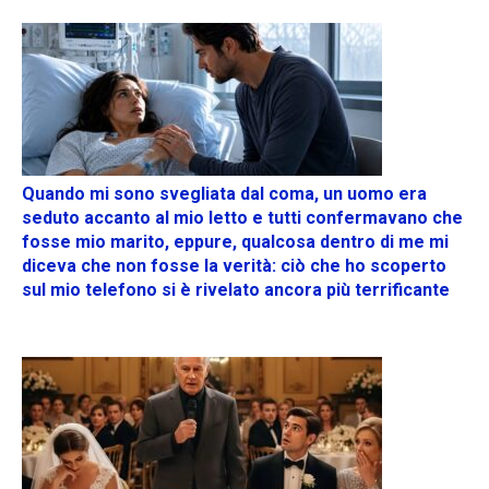
Quando mi sono svegliata dal coma, un uomo era
seduto accanto al mio letto e tutti confermavano che
fosse mio marito, eppure, qualcosa dentro di me mi
diceva che non fosse la verità: ciò che ho scoperto
sul mio telefono si è rivelato ancora più terrificante