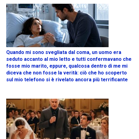
Quando mi sono svegliata dal coma, un uomo era
seduto accanto al mio letto e tutti confermavano che
fosse mio marito, eppure, qualcosa dentro di me mi
diceva che non fosse la verità: ciò che ho scoperto
sul mio telefono si è rivelato ancora più terrificante