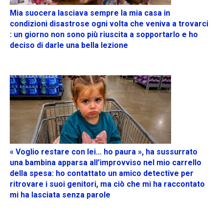
Mia suocera lasciava sempre la mia casa in
condizioni disastrose ogni volta che veniva a trovarci
: un giorno non sono più riuscita a sopportarlo e ho
deciso di darle una bella lezione
« Voglio restare con lei… ho paura », ha sussurrato
una bambina apparsa all’improvviso nel mio carrello
della spesa: ho contattato un amico detective per
ritrovare i suoi genitori, ma ciò che mi ha raccontato
mi ha lasciata senza parole