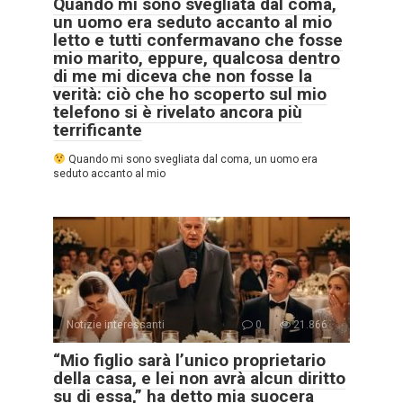
Quando mi sono svegliata dal coma,
un uomo era seduto accanto al mio
letto e tutti confermavano che fosse
mio marito, eppure, qualcosa dentro
di me mi diceva che non fosse la
verità: ciò che ho scoperto sul mio
telefono si è rivelato ancora più
terrificante
Quando mi sono svegliata dal coma, un uomo era
seduto accanto al mio
Notizie interessanti
0
21.866
“Mio figlio sarà l’unico proprietario
della casa, e lei non avrà alcun diritto
su di essa,” ha detto mia suocera