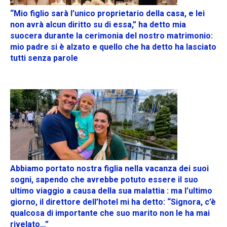
“Mio figlio sarà l’unico proprietario della casa, e lei
non avrà alcun diritto su di essa,” ha detto mia
suocera durante la cerimonia del nostro matrimonio:
mio padre si è alzato e quello che ha detto ha lasciato
tutti senza parole
Abbiamo portato nostra figlia nella vacanza dei suoi
sogni, sapendo che avrebbe potuto essere il suo
ultimo viaggio a causa della sua malattia : ma l’ultimo
giorno, il direttore dell’hotel mi ha detto: “Signora, c’è
qualcosa di importante che suo marito non le ha mai
rivelato…”