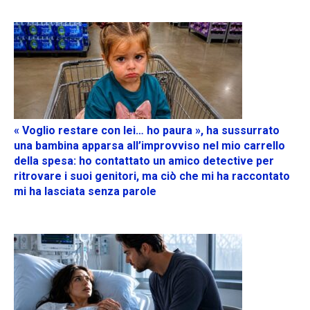
« Voglio restare con lei… ho paura », ha sussurrato
una bambina apparsa all’improvviso nel mio carrello
della spesa: ho contattato un amico detective per
ritrovare i suoi genitori, ma ciò che mi ha raccontato
mi ha lasciata senza parole