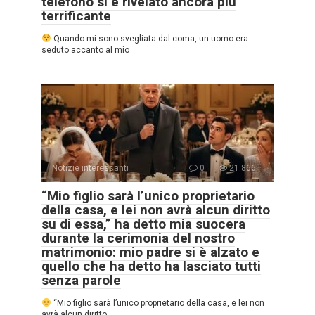
telefono si è rivelato ancora più
terrificante
Quando mi sono svegliata dal coma, un uomo era
seduto accanto al mio
Notizie interessanti
0
21.866
“Mio figlio sarà l’unico proprietario
della casa, e lei non avrà alcun diritto
su di essa,” ha detto mia suocera
durante la cerimonia del nostro
matrimonio: mio padre si è alzato e
quello che ha detto ha lasciato tutti
senza parole
“Mio figlio sarà l’unico proprietario della casa, e lei non
avrà alcun diritto