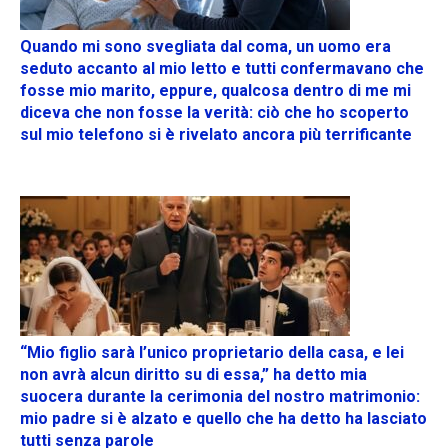
Quando mi sono svegliata dal coma, un uomo era
seduto accanto al mio letto e tutti confermavano che
fosse mio marito, eppure, qualcosa dentro di me mi
diceva che non fosse la verità: ciò che ho scoperto
sul mio telefono si è rivelato ancora più terrificante
“Mio figlio sarà l’unico proprietario della casa, e lei
non avrà alcun diritto su di essa,” ha detto mia
suocera durante la cerimonia del nostro matrimonio:
mio padre si è alzato e quello che ha detto ha lasciato
tutti senza parole