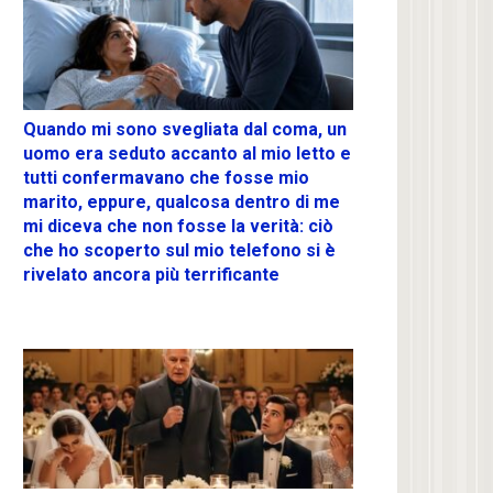
Quando mi sono svegliata dal coma, un
uomo era seduto accanto al mio letto e
tutti confermavano che fosse mio
marito, eppure, qualcosa dentro di me
mi diceva che non fosse la verità: ciò
che ho scoperto sul mio telefono si è
rivelato ancora più terrificante