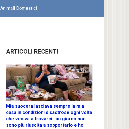
Animali Domestici
ARTICOLI RECENTI
Mia suocera lasciava sempre la mia
casa in condizioni disastrose ogni volta
che veniva a trovarci : un giorno non
sono più riuscita a sopportarlo e ho