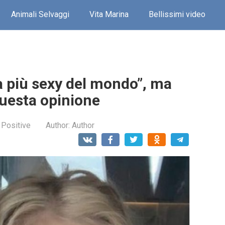
Animali Selvaggi
Vita Marina
Bellissimi video
a più sexy del mondo”, ma
questa opinione
 Positive
Author:
Author