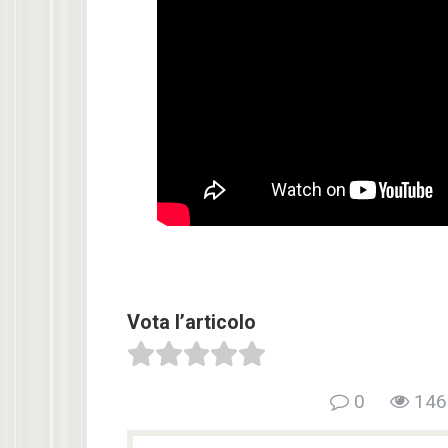
Vota l’articolo
0
146