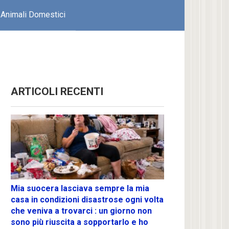
Animali Domestici
ARTICOLI RECENTI
Mia suocera lasciava sempre la mia
casa in condizioni disastrose ogni volta
che veniva a trovarci : un giorno non
sono più riuscita a sopportarlo e ho