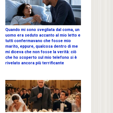
Quando mi sono svegliata dal coma, un
uomo era seduto accanto al mio letto e
tutti confermavano che fosse mio
marito, eppure, qualcosa dentro di me
mi diceva che non fosse la verità: ciò
che ho scoperto sul mio telefono si è
rivelato ancora più terrificante